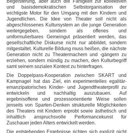
Begeisterung, aber auch die Fähigkeit zur kollektiven
und basisdemokratischen Selbstorganisation der
wichtigste Motor für den Umgang mit den Kindern und
Jugendlichen. Die Idee von Theater soll nicht als
abgeschlossenes Kultursystem an die junge Generation
weitergegeben, sondern als offenes und
umformulierbares Gemeingut präsentiert werden, das
gesellschaftliche Diskurse nicht nur abbildet, sondern
mitgestaltet. Kulturelle Bildung muss heißen, die nächste
Generation nicht zu Theatermachern und -gängern zu
erziehen, sondern mündig zu machen, den Kulturbegriff
samt seinem sozialen Kontext zu hinterfragen.
Die Doppelpass-Kooperation zwischen SKART und
Kampnagel hat das Ziel, ein experimentelles egalitär-
emanzipatorisches Kinder- und Jugendtheaterprofil zu
entwickeln und nachhaltig auszubauen. Auf
ergebnisoffene und prozessorientierte Weise sollen
jenseits von Sparten-Denken strukturelle Möglichkeiten
des Theaters mit Kindern erprobt sowie ästhetisch und
inhaltlich anspruchsvolle Performancekunst für
Zuschauer jeden Alters entwickelt werden.
Die entstehenden Ergebnisse richten sich explizit nicht