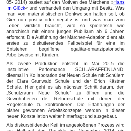
05- 2014) basiert auf den Motiven des Märchens »
Hans
im Glück
« und verhandelt den Umgang mit Besitz. Was
man von materialistischen Denkweisen halten soll, ob
Gier nun positiv oder negativ ist und was man zum
Leben wirklich braucht, wird so spielerisch wie
anarchisch mit einem jungen Publikum ab 6 Jahren
erforscht. Die Aufführung der Märchen-Adaption dient als
erstes zu diskutierendes Fallbeispiel für eine im
Entstehen begriffene egalitär-emanzipatorische
Arbeitsweise mit Kindern.
Als zweite Produktion entsteht im Mai 2015 die
installative Performance SCHLARAFFENLAND,
diesmal in Kollaboration der Neuen Schule mit Schülern
der Clara Grunwald Schule und der Erich Kästner
Schule. Hier geht es als nächster Schritt darum, den
„Schutzraum Neue Schule“ zu öffnen und die
Gewohnheiten der Reformschule mit denen der
Regelschule zu konfrontieren. Die Erfahrungen der
bisher gewonnen Arbeitskonzepte werden in dieser
neuen Konstellation weiter hinterfragt und ausgebaut.
Als diskursbildender Keil im angestoßenen Prozess wird
zur Halbzeit des Projekts im November 2014 ein